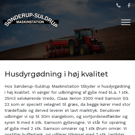
Gå
til
hovedindhold
Husdyrgødning i høj kvalitet
Hos Sønderup-Suldrup Maskinstation tilbyder vi husdyrgødning
i høj kvalitet. Vi sørger for udbringning af gylle med bl.a. 1 stk.
25m3 selvkørende Vredo, Claas Xerion 3300 med Samson SG
23 som er specielt velegnet til græs, da begge kører med stor
trædeflade og derved leverer et lavt marktryk. Derudover
udbringer vi op til 30m slangebom, og sortjordsnedfælder og
syren N med 4 stk. Samsom gyllevogne. Vi står for oprøring
af gylle med 2 stk. Samson omrører og 1 stk Ørum omrør. Vi
opstiller buffertank, og udfører tilkørsel med 2 stk. lastbiler.