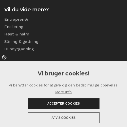
Vil du vide mere?
Entreprenør
Ensilering
Høst & halm
Såning & gødning
Husdyrgødning
Kontakt os
Vi bruger cookies!
Lille Østrupvej 14,
9541 Suldrup
Vi benytter cookies for at give dig den bedst mulige oplevelse.
Telefon:
More info
98 37 86 46
Mobil:
ACCEPTER COOKIES
51 20 45 60
CVR: 29446237
+
AFVIS COOKIES
Copyright © 2026 - Sønderup-Suldrup Maskinstation
, CVR 29446237