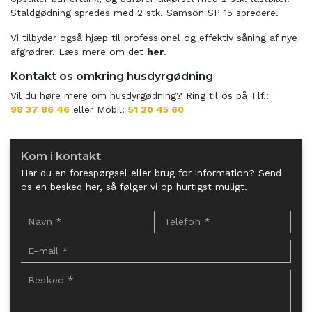
Staldgødning spredes med 2 stk. Samson SP 15 spredere.
Vi tilbyder også hjæp til professionel og effektiv såning af nye
afgrødrer. Læs mere om det
her
.
Kontakt os omkring husdyrgødning
Vil du høre mere om husdyrgødning? Ring til os på Tlf.:
98 37 86 46
eller Mobil:
51 20 45 60
Kom i kontakt
Har du en forespørgsel eller brug for information? Send
os en besked her, så følger vi op hurtigst muligt.