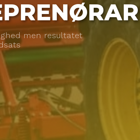
EPRENØRAR
dighed men resultatet
ndsats