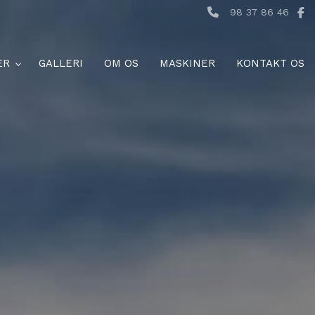
98 37 86 46
ER
GALLERI
OM OS
MASKINER
KONTAKT OS