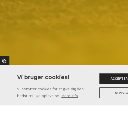
Vi bruger cookies!
ACCEPTER
Vi benytter cookies for at give dig den
AFVIS C
bedst mulige oplevelse.
More info
Copyright © 2026 - Sønderup-Suldrup Maskinstation
, CVR 29446237
Maskins