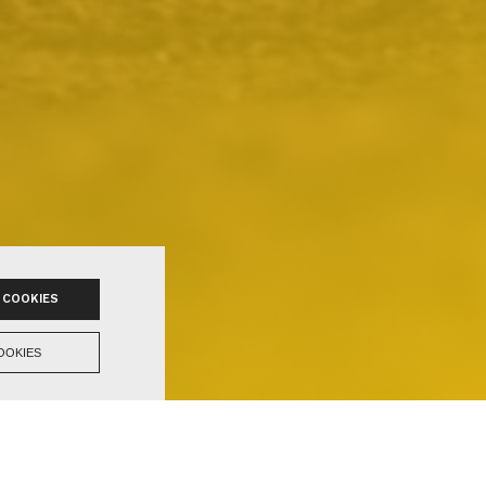
 COOKIES
OOKIES
tation i Sønderup & Suldru