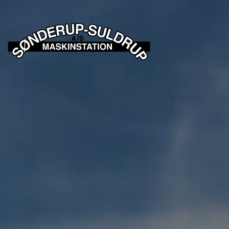
Gå
til
hovedindhold